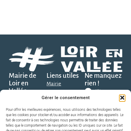
Mairie de
Liens utiles
Ne manquez
Loir en
rien !
Mairie
Vallée
Illiwap
Social, scolaire et
Gérer le consentement
Place Solange
santé
Alexandre, 1er
Télécharger
Découvrir
Pour offrir les meilleures expériences, nous utilisons des technologies telles
que les cookies pour stocker et/ou accéder aux informations des appareils. Le
sur Google
étage,
Économie
fait de consentir à ces technologies nous permettra de traiter des données
Play
72340 Loir en
telles que le comportement de navigation ou les ID uniques sur ce site. Le fait
Pratique
de ne pas consentir ou de retirer son consentement peut avoir un effet négatif