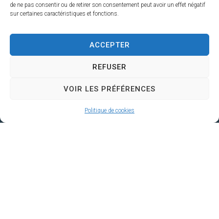
de ne pas consentir ou de retirer son consentement peut avoir un effet négatif
sur certaines caractéristiques et fonctions.
ACCEPTER
REFUSER
VOIR LES PRÉFÉRENCES
Mairie de
Liens utiles
Ne manquez
Politique de cookies
Loir en
rien !
Mairie
Vallée
Illiwap
Social, scolaire et
Place Solange
santé
Alexandre, 1er
Télécharger
Découvrir
sur Google
étage,
Économie
Play
72340 Loir en
Pratique
Vallée
Sport, Loisir,
Télécharger
direction@loirenvallee.fr
Associations