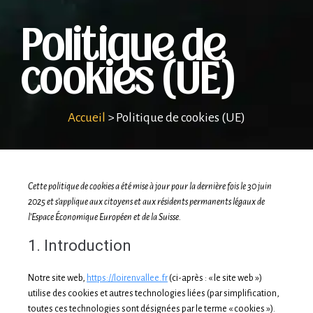
Politique de
cookies (UE)
Accueil
>
Politique de cookies (UE)
Cette politique de cookies a été mise à jour pour la dernière fois le 30 juin
2025 et s’applique aux citoyens et aux résidents permanents légaux de
l’Espace Économique Européen et de la Suisse.
1. Introduction
Notre site web,
https://loirenvallee.fr
(ci-après : « le site web »)
utilise des cookies et autres technologies liées (par simplification,
toutes ces technologies sont désignées par le terme « cookies »).