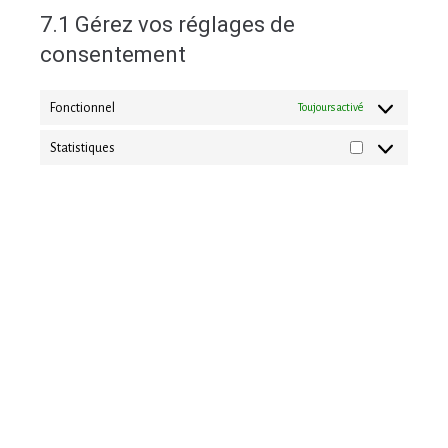
7.1 Gérez vos réglages de
consentement
Fonctionnel
Toujours activé
Statistiques
8. Activer/désactiver et supprimer
les cookies
Vous pouvez utiliser votre navigateur internet pour supprimer
automatiquement ou manuellement les cookies. Vous pouvez
également spécifier que certains cookies ne peuvent pas être
placés. Une autre option consiste à modifier les réglages de votre
navigateur Internet afin que vous receviez un message à chaque
fois qu’un cookie est placé. Pour plus d’informations sur ces
options, reportez-vous aux instructions de la section Aide de votre
navigateur.