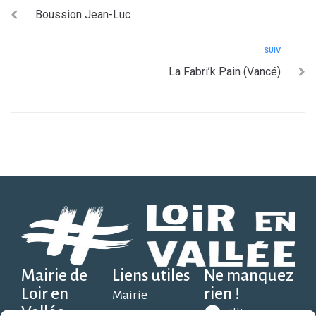
Boussion Jean-Luc
SUIV
La Fabri’k Pain (Vancé)
Mairie de
Liens utiles
Ne manquez
Loir en
rien !
Mairie
Vallée
Illiwap