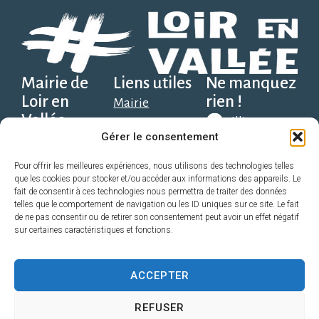
Mairie de
Liens utiles
Ne manquez
Loir en
rien !
Mairie
Vallée
Illiwap
Social, scolaire et
Gérer le consentement
Place Solange
santé
Alexandre, 1er
Télécharger
Découvrir
Pour offrir les meilleures expériences, nous utilisons des technologies telles
que les cookies pour stocker et/ou accéder aux informations des appareils. Le
sur Google
étage,
Économie
fait de consentir à ces technologies nous permettra de traiter des données
Play
72340 Loir en
telles que le comportement de navigation ou les ID uniques sur ce site. Le fait
Pratique
de ne pas consentir ou de retirer son consentement peut avoir un effet négatif
Vallée
Sport, Loisir,
sur certaines caractéristiques et fonctions.
Télécharger
direction@loirenvallee.fr
Associations
sur l’App
Contact
ACCEPTER
Store
02 52 22 72 98
REFUSER