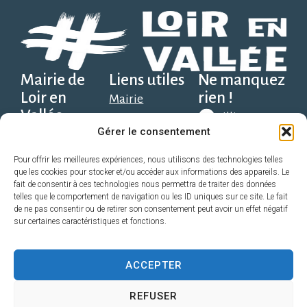
Mairie de
Liens utiles
Ne manquez
Loir en
rien !
Mairie
Vallée
Illiwap
Social, scolaire et
Gérer le consentement
Place Solange
santé
Alexandre, 1er
Télécharger
Découvrir
Pour offrir les meilleures expériences, nous utilisons des technologies telles
que les cookies pour stocker et/ou accéder aux informations des appareils. Le
sur Google
étage,
Économie
fait de consentir à ces technologies nous permettra de traiter des données
Play
72340 Loir en
telles que le comportement de navigation ou les ID uniques sur ce site. Le fait
Pratique
de ne pas consentir ou de retirer son consentement peut avoir un effet négatif
Vallée
Sport, Loisir,
sur certaines caractéristiques et fonctions.
Télécharger
direction@loirenvallee.fr
Associations
sur l’App
Contact
ACCEPTER
Store
02 52 22 72 98
REFUSER