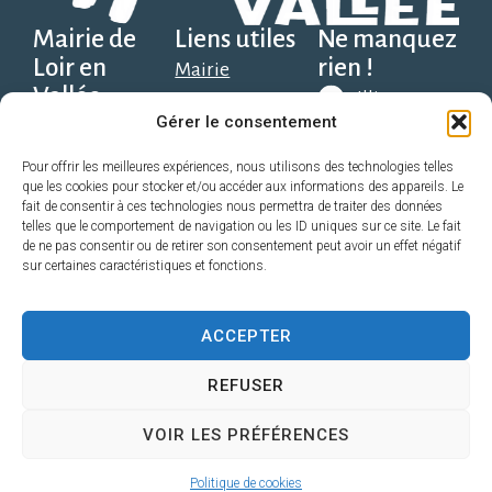
Mairie de
Liens utiles
Ne manquez
Loir en
rien !
Mairie
Vallée
Illiwap
Social, scolaire et
Gérer le consentement
Place Solange
santé
Alexandre, 1er
Télécharger
Découvrir
Pour offrir les meilleures expériences, nous utilisons des technologies telles
que les cookies pour stocker et/ou accéder aux informations des appareils. Le
sur Google
étage,
Économie
fait de consentir à ces technologies nous permettra de traiter des données
Play
72340 Loir en
telles que le comportement de navigation ou les ID uniques sur ce site. Le fait
Pratique
de ne pas consentir ou de retirer son consentement peut avoir un effet négatif
Vallée
Sport, Loisir,
sur certaines caractéristiques et fonctions.
Télécharger
direction@loirenvallee.fr
Associations
sur l’App
Contact
ACCEPTER
Store
02 52 22 72 98
REFUSER
VOIR LES PRÉFÉRENCES
Accessibilité
Confidentialité
Plan du site
Mentions légales
2025 © Site & GRU propulsé par Utopia
Politique de cookies