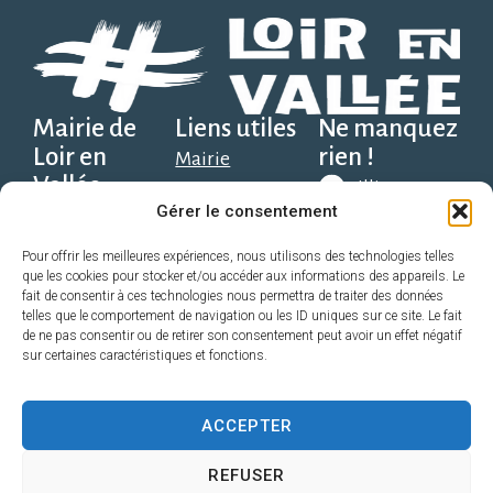
Mairie de
Liens utiles
Ne manquez
Loir en
rien !
Mairie
Vallée
Illiwap
Social, scolaire et
Gérer le consentement
Place Solange
santé
Alexandre, 1er
Télécharger
Découvrir
Pour offrir les meilleures expériences, nous utilisons des technologies telles
que les cookies pour stocker et/ou accéder aux informations des appareils. Le
sur Google
étage,
Économie
fait de consentir à ces technologies nous permettra de traiter des données
Play
72340 Loir en
telles que le comportement de navigation ou les ID uniques sur ce site. Le fait
Pratique
de ne pas consentir ou de retirer son consentement peut avoir un effet négatif
Vallée
Sport, Loisir,
sur certaines caractéristiques et fonctions.
Télécharger
direction@loirenvallee.fr
Associations
sur l’App
Contact
ACCEPTER
Store
02 52 22 72 98
REFUSER