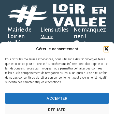
Mairie de
Liens utiles
Ne manquez
Loir en
rien !
Mairie
Vallée
Illiwap
Social, scolaire et
Gérer le consentement
Place Solange
santé
Alexandre, 1er
Télécharger
Découvrir
Pour offrir les meilleures expériences, nous utilisons des technologies telles
que les cookies pour stocker et/ou accéder aux informations des appareils. Le
sur Google
étage,
Économie
fait de consentir à ces technologies nous permettra de traiter des données
Play
72340 Loir en
telles que le comportement de navigation ou les ID uniques sur ce site. Le fait
Pratique
de ne pas consentir ou de retirer son consentement peut avoir un effet négatif
Vallée
Sport, Loisir,
sur certaines caractéristiques et fonctions.
Télécharger
direction@loirenvallee.fr
Associations
sur l’App
Contact
ACCEPTER
Store
02 52 22 72 98
REFUSER