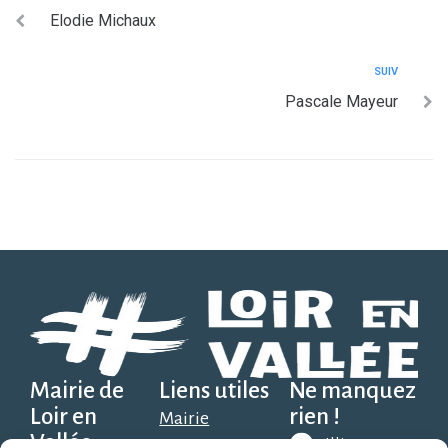
Elodie Michaux
SUIV
Pascale Mayeur
Mairie de
Liens utiles
Ne manquez
Loir en
rien !
Mairie
Vallée
Illiwap