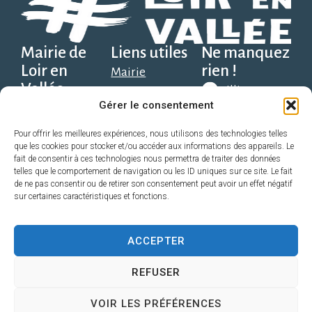
Mairie de
Liens utiles
Ne manquez
Loir en
rien !
Mairie
Vallée
Illiwap
Social, scolaire et
Gérer le consentement
Place Solange
santé
Alexandre, 1er
Télécharger
Découvrir
Pour offrir les meilleures expériences, nous utilisons des technologies telles
que les cookies pour stocker et/ou accéder aux informations des appareils. Le
sur Google
étage,
Économie
fait de consentir à ces technologies nous permettra de traiter des données
Play
72340 Loir en
telles que le comportement de navigation ou les ID uniques sur ce site. Le fait
Pratique
de ne pas consentir ou de retirer son consentement peut avoir un effet négatif
Vallée
Sport, Loisir,
sur certaines caractéristiques et fonctions.
Télécharger
direction@loirenvallee.fr
Associations
sur l’App
Contact
ACCEPTER
Store
02 52 22 72 98
REFUSER
VOIR LES PRÉFÉRENCES