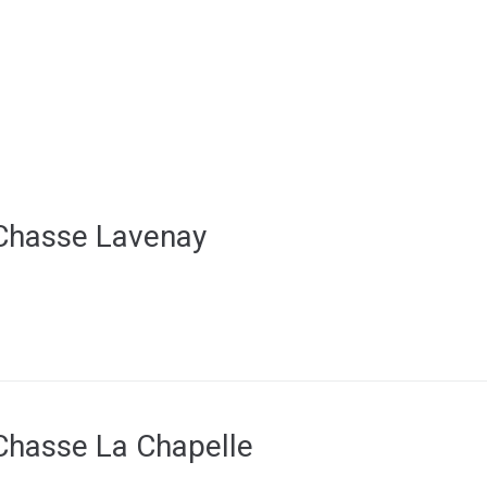
Dim. 9 Août
Nos 
Mairie
Découvrir
Pra
 Chasse Lavenay
Chasse La Chapelle