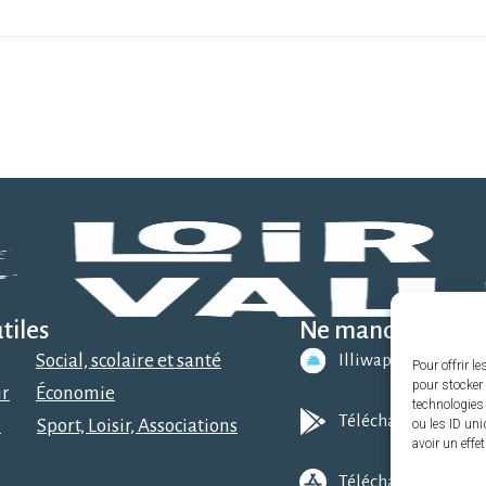
tiles
Ne manquez rien 
Social, scolaire et santé
Illiwap
Pour offrir l
pour stocker 
ir
Économie
technologies
Télécharger sur Go
e
Sport, Loisir, Associations
ou les ID uni
avoir un effe
Télécharger sur l’A