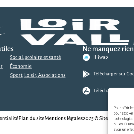
tiles
Ne manquez rien 
Social, scolaire et santé
Illiwap
ir
Économie
Télécharger sur Go
e
Sport, Loisir, Associations
Télécharger sur l’A
Pour offrir l
pour stocker 
entialité
Plan du site
Mentions légales
2025 © Site & GRU pro
technologies
ou les ID uni
avoir un effe