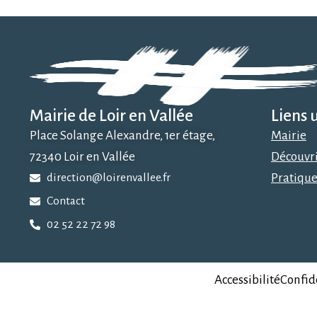
Mairie de Loir en Vallée
Liens u
Place Solange Alexandre, 1er étage,
Mairie
72340 Loir en Vallée
Découvr
direction@loirenvallee.fr
Pratiqu
Contact
02 52 22 72 98
Accessibilité
Confid