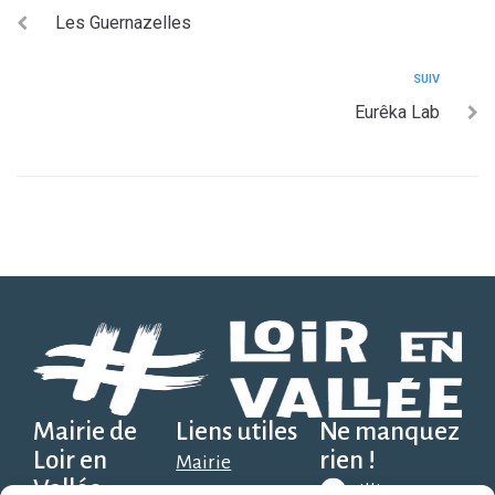
Les Guernazelles
SUIV
Eurêka Lab
Mairie de
Liens utiles
Ne manquez
Loir en
rien !
Mairie
Vallée
Illiwap